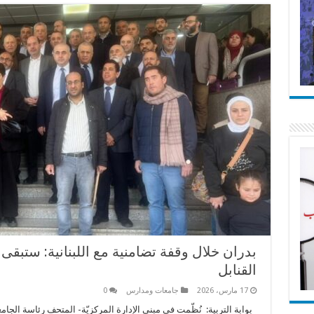
بدران خلال وقفة تضامنية مع اللبنانية: ستبقى ا
القنابل
17 مارس، 2026
جامعات ومدارس
0
بوابة التربية: نُظّمت في مبنى الإدارة المركزيّة- المتحف رئاسة ​الجامعة ا