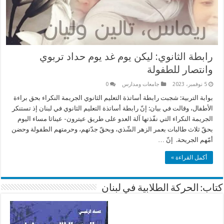
رابطة الثانوي: ليكن يوم غد يوم حداد تربوي
وانتصار للطفولة
5 نوفمبر، 2023
جامعات ومدارس
0
بوابة التربية: شجبت رابطة أساتذة التعليم الثانوي الجريمة النكراء بحق براءة
الأطفال، وقالت في بيان: إنّ رابطة أساتذة التعليم الثانوي في لبنان إذ تستنكر
الجريمة النكراء التي نفّذتها آلة العدو على طريق عيترون- عيناثا مساء اليوم
بحقّ ثلاث طالبات بعمر الزهر الشّذي، وبحقّ جدّتهم، وحرمتهم الطفولة وحضن
أمّهم الجريحة. إنّ …
أكمل القراءة »
كتاب: الحركة الطلابية في لبنان