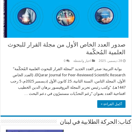
صدور العدد الخاص الأول من مجلة القرار للبحوث
العلمية المُحكّمة
28 ديسمبر، 2025
اخبار وانشطة
0
بوابة التربية: صدر العدد الجديد “لمجلة القرار للبحوث العلمية المُحكّمة”
ElQarar Journal for Peer-Reviewed Scientific Research، (العدد الخاص
الأول، المجلد الثامن، السنة الثانية، 25 كانون الأول (ديسمبر 2025م، 5 رجب
1447هـ). “وكتب رئيس تحرير المجلة البروفيسور برهان الدين الخطيب
افتتاحية العدد بعنوان “رغم التحدّيات مستمرّون في دعم البحث …
أكمل القراءة »
كتاب: الحركة الطلابية في لبنان