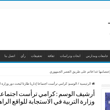
جامعات ومدارس
ابحاث ودراسات
ثقافة
تحقيقات
رأي
اتصل بنا
ن إعتصامها غدا قائم على طريق القصر الجمهوري
الرئيسية
/
الوسم:
كرامي ترأست اجتماعا إداريا طارئا لبحث دور وزارة ال
أرشيف الوسم :
كرامي ترأست اجتماعا إ
وزارة التربية في الاستجابة للواقع الرا