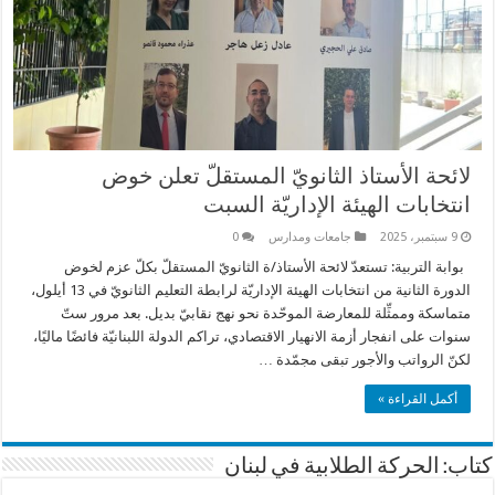
لائحة الأستاذ الثانويّ المستقلّ تعلن خوض
انتخابات الهيئة الإداريّة السبت
9 سبتمبر، 2025
جامعات ومدارس
0
بوابة التربية: تستعدّ لائحة الأستاذ/ة الثانويّ المستقلّ بكلّ عزم لخوض
الدورة الثانية من انتخابات الهيئة الإداريّة لرابطة التعليم الثانويّ في 13 أيلول،
متماسكة وممثِّلة للمعارضة الموحّدة نحو نهج نقابيّ بديل. بعد مرور ستّ
سنوات على انفجار أزمة الانهيار الاقتصادي، تراكم الدولة اللبنانيّة فائضًا ماليًا،
لكنّ الرواتب والأجور تبقى مجمّدة …
أكمل القراءة »
كتاب: الحركة الطلابية في لبنان