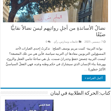
نضالُ الأساتذةِ من أجلِ رواتبِهم ليسَ نضالاً نقابيًّا
ضيّقًا
7 ديسمبر، 2025
جامعات ومدارس
,
رأي
0
بوابة التربية- كتبت مريم يوسف الصلح: تذكرتُ إحدى العبارات لأحد
المسؤولين التربويين مفادها ان التربيه سياسة، فأين هي من تلك المعمعة؟
ليست التربية حِصصَ حفظٍ وجدرانَ صمت، بل هي ساحةُ تنامي العقل والروح،
وورشةُ بناء الإنسان الذي سيشارك في حكم وطنه وغدِه. فهي الفعلُ السياسيُّ
الأكثرُ خطورةً …
أكمل القراءة »
كتاب: الحركة الطلابية في لبنان