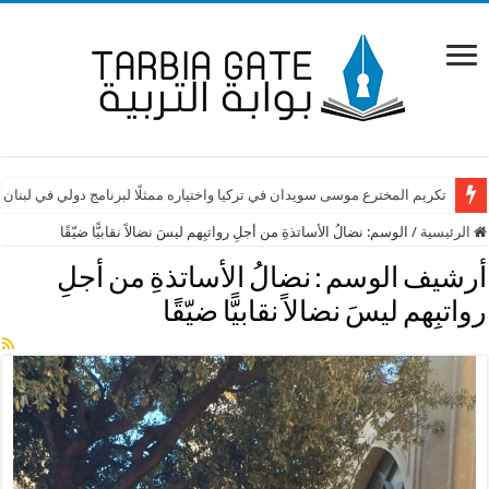
تكريم المخترع موسى سويدان في تركيا واختياره ممثلًا لبرنامج دولي في لبنان
الرئيسية
/
الوسم:
نضالُ الأساتذةِ من أجلِ رواتبِهم ليسَ نضالاً نقابيًّا ضيّقًا
أرشيف الوسم :
نضالُ الأساتذةِ من أجلِ
رواتبِهم ليسَ نضالاً نقابيًّا ضيّقًا