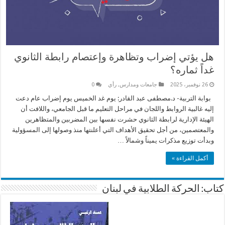
هل يؤتي إضراب وتظاهرة وإعتصام رابطة الثانوي
غداً ثماره؟
26 نوفمبر، 2025
جامعات ومدارس
,
رأي
0
بوابة التربية- د.مصطفى عبد القادر: يوم غد الخميس يوم إضراب عام دعت
إليه غالبية الروابط واللجان في مراحل التعليم ما قبل الجامعي، واللافت أن
الهيئة الإدارية لرابطة الثانوي حشرت نفسها بين المضربين والمتظاهرين
والمعتصمين، من أجل تحقيق الأهداف التي أعلنتها منذ وصولها إلى المسؤولية
وبدأت توزيع مذكرات يميناً وشمالاً …
أكمل القراءة »
كتاب: الحركة الطلابية في لبنان