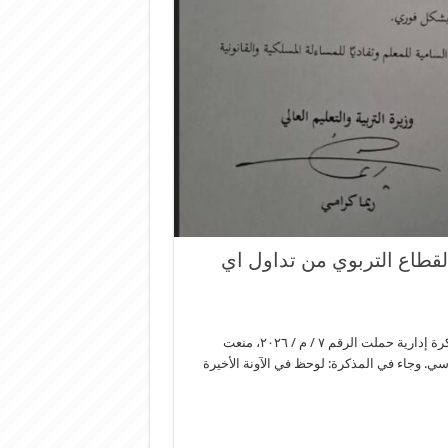
القطاع التربوي من تداول اي
بوابة التربية: اصدرت وزيرة التربية والتعليم العالي ريما كرامي مذكرة إدارية حملت الرقم ٧ / م / ٢٠٢٦، منعت
ي. وجاء في المذكرة: لوحظ في الآونة الأخيرة