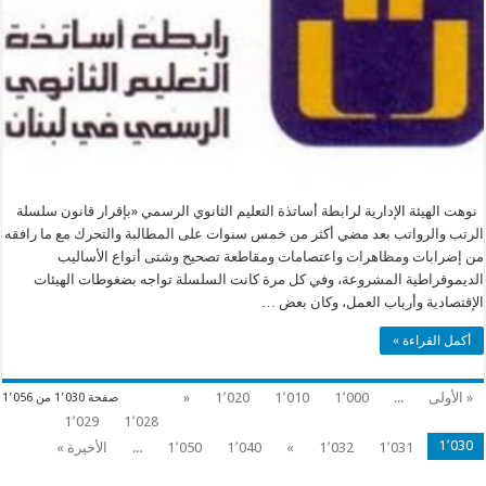
نوهت الهيئة الإدارية لرابطة أساتذة التعليم الثانوي الرسمي «بإقرار قانون سلسلة
الرتب والرواتب بعد مضي أكثر من خمس سنوات على المطالبة والتحرك مع ما رافقه
من إضرابات ومظاهرات واعتصامات ومقاطعة تصحيح وشتى أنواع الأساليب
الديموقراطية المشروعة، وفي كل مرة كانت السلسلة تواجه بضغوطات الهيئات
الإقتصادية وأرباب العمل، وكان بعض …
أكمل القراءة »
« الأولى
...
1٬000
1٬010
1٬020
«
صفحة 1٬030 من 1٬056
1٬029
1٬028
1٬030
1٬031
1٬032
»
1٬040
1٬050
...
الأخيرة »