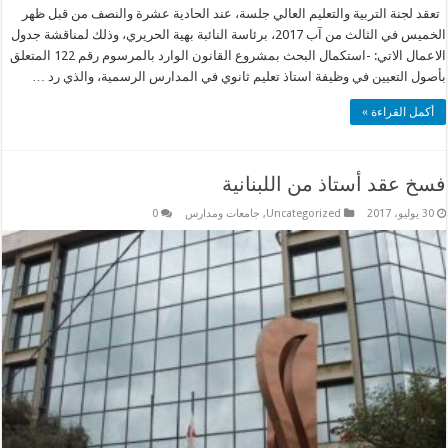
تعقد لجنة التربية والتعليم العالي جلسة، عند الحادية عشرة والنصف من قبل ظهر
الخميس في الثالث من آب 2017، برئاسة النائبة بهية الحريري، وذلك لمناقشة جدول
الاعمال الاتي: -استكمال البحث بمشروع القانون الوارد بالمرسوم رقم 122 المتعلق
بأصول التعيين في وظيفة استاذ تعليم ثانوي في المدارس الرسمية، والذي رد …
أكمل القراءة »
فسخ عقد أستاذ من اللبنانية
30 يوليو، 2017
Uncategorized
,
جامعات ومدارس
0