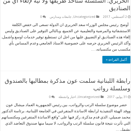
الحريري: السلسلة ستأخذ طريقها ولا نية لإلغاء أي من
الصناديق
2 أغسطس، 2017
Uncategorized
,
جامعات ومدارس
0
أوضح رئيس مجلس الوزراء سعد الحريري ان الدولة تسعى الى خفض الكلفة
الاستشفائية والمرضية والتعليمية عن الجميع، وبالتالي التوفير على الصناديق وليس
إلغاء هذه الصناديق او التضييق عليها من اجل ان تستطيع توفير خدمات اوسع واشمل.
وأكد الرئيس الحريري حرصه على خصوصية الاستاذ الجامعي وعدم المساس بأي
مكتسب من مكتسباته، …
أكمل القراءة »
رابطة اللبنانية سلمت عون مذكرة بمطالبها بالصندوق
وسلسلة رواتب
31 يوليو، 2017
Uncategorized
,
اخبار وانشطة
0
حضر موضوع سلسلة الرتب والرواتب، بين رئيس الجمهورية العماد ميشال عون
ووفد الهيئة التنفيذية لرابطة الاساتذة المتفرغين في الجامعة اللبنانية، برئاسة الدكتور
محمد صميلي، الذي قدم مذكرة، ركز فيها على “واقع الاساتذة المتفرغين ومكتسباتهم
التي تأثرت نتيجة قانون سلسلة الرتب والرواتب، لا سيما منها صندوق التعاضد الذي
يشمل …