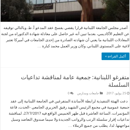
أصدر مجلس الجامعة اللبنانية قرارا يقضي بفسخ عقد المدعو أ. ط. وبالتالي توقيفه
عن التعليم الأكاديمي، بعدما تبين أنه غير حاصل على معادلة شهادة الدكتوراه من لجنة
المعادلات اللبنانية ما يعني أن شهادته الصادرة من إحدى الجامعات في أميركا تعتبر
لاغية على المستوى اللبناني. وكان وزير العمل محمد كبارة …
أكمل القراءة »
متفرغو اللبنانية: جمعية عامة لمناقشة تداعيات
السلسلة
25 يوليو، 2017
جامعات ومدارس
0
دعت الهيئة التنفيذية لرابطة الأساتذة المتفرغين في الجامعة اللبنانية إلى عقد
جمعية عمومية في مجمع الرئيس الشهيد رفيق الحريري الجامعي -الحدت، قاعة
المؤتمرات، الساعة العاشرة قبل ظهر الخميس الواقع فيه 27/7/2017، لمناقشة
تداعيات إقرار سلسلة الرتب والرواتب الجديدة ولا سيما صندوق التعاضد وسبل
مواجهتها. لذا، يطلب من جميع الزملاء …