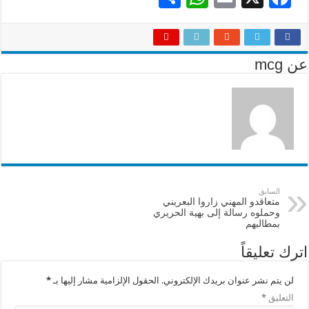
h
h
m
ac
ar
at
ai
e
e
sA
l
b
عن mcg
p
o
p
o
k
السابق
متعاقدو المهني زاروا البعريني
وحملوه رسالة إلى بهية الحريري
بمطالبهم
اترك تعليقاً
لن يتم نشر عنوان بريدك الإلكتروني.
الحقول الإلزامية مشار إليها بـ
*
التعليق
*