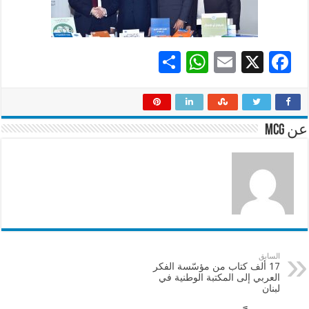
S
W
E
X
F
h
h
m
ac
ar
at
ai
e
e
sA
l
b
عن mcg
p
o
p
o
k
السابق
17 ألف كتاب من مؤسّسة الفكر
العربي إلى المكتبة الوطنية في
لبنان