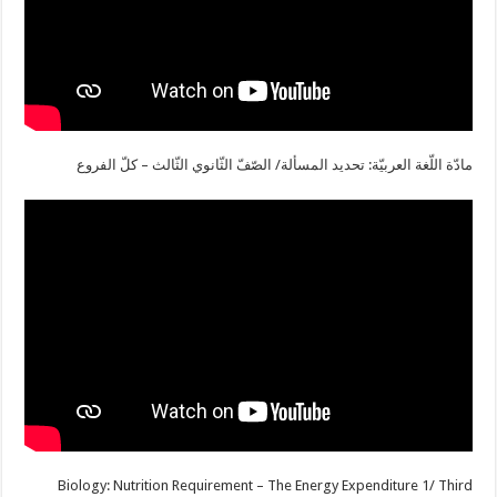
مادّة اللّغة العربيّة: تحديد المسألة/ الصّفّ الثّانوي الثّالث – كلّ الفروع
Biology: Nutrition Requirement – The Energy Expenditure 1/ Third