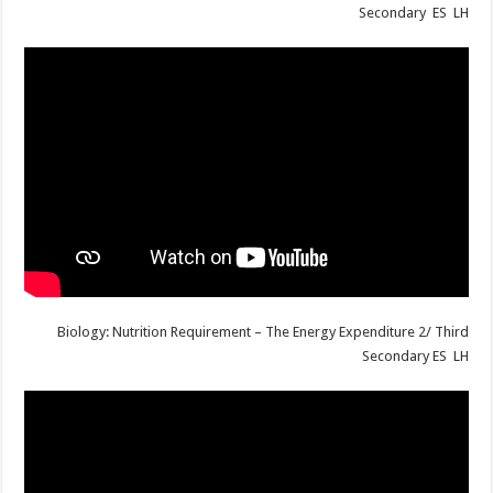
Secondary ES LH
Biology: Nutrition Requirement – The Energy Expenditure 2/ Third
Secondary ES LH