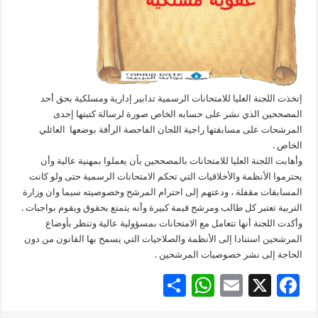
إتخذت اللجنة العليا للامتحانات الرسمية تدابير إدارية ومسلكية بحق أحد
المصححين الذي نشر على حسابه الخاص صورة لرسالة كتبتها إحدى
المرشحات على مسابقتها راجية اللجان الفاحصة الرأفة بوضعها العائلي
الخاص .
وأهابت اللجنة العليا للامتحانات بالمصححين بأن يعملوا بمهنية عالية وأن
يحترموا الأنظمة والأخلاقيات التي تحكم الامتحانات الرسمية حتى ولو كانت
المسابقات مقفلة ، ودعتهم إلى احترام المرشح وخصوصيته سيما وان وزارة
التربية تعتبر كل طالب ومرشح قيمة كبيرة وأنه يتمتع بحقوق ويقوم بواجبات .
وأكدت اللجنة أنها تتعامل مع الامتحانات بمسؤولية عالية وتنظر بأوضاع
المرشحين استنادا إلى الأنظمة والصلاحيات التي يسمح بها القانون من دون
الحاجة إلى نشر خصوصيات المرشحين .
S
W
E
X
F
h
h
m
ac