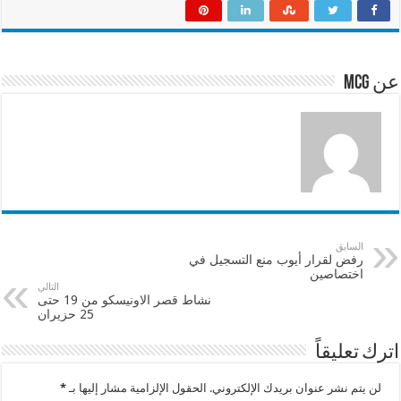
ar
at
ai
e
e
sA
l
b
p
o
عن mcg
p
o
k
السابق
رفض لقرار أيوب منع التسجيل في
اختصاصين
التالي
نشاط قصر الاونيسكو من 19 حتى
25 حزيران
اترك تعليقاً
لن يتم نشر عنوان بريدك الإلكتروني.
الحقول الإلزامية مشار إليها بـ
*