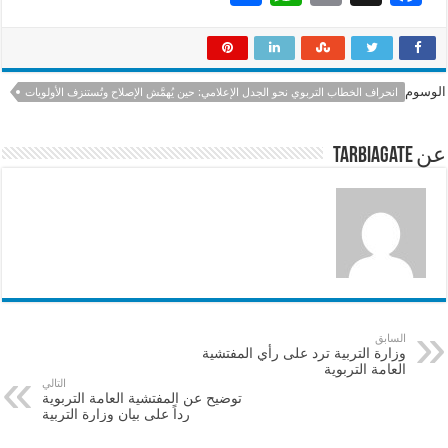
h
h
m
ac
ar
at
ai
e
e
sA
l
b
الوسوم
انحراف الخطاب التربوي نحو الجدل الإعلامي: حين يُهمَّش الإصلاح وتُستنزف الأولويات
p
o
p
o
عن tarbiagate
k
السابق
وزارة التربية ترد على رأي المفتشية
العامة التربوية
التالي
توضيح عن المفتشية العامة التربوية
رداً على بيان وزارة التربية