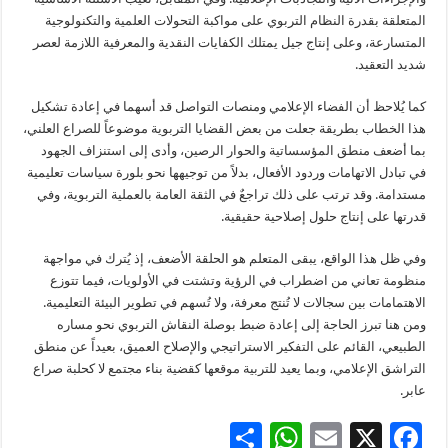
المتعلقة بقدرة النظام التربوي على مواكبة التحولات العلمية والتكنولوجية
المتسارعة، وعلى إنتاج جيل يمتلك الكفايات النقدية والمعرفية اللازمة لعصر
شديد التعقيد.
كما يُلاحظ أن الفضاء الإعلامي ومنصات التواصل قد أسهما في إعادة تشكيل
هذا الخطاب بطريقة جعلت من بعض القضايا التربوية موضوعاً للصراع العلني،
بما أضعف منطق المؤسساتية والحوار الرصين، وأدى إلى استنزاف الجهود
في تبادل الاتهامات وردود الأفعال، بدلاً من توجيهها نحو بلورة سياسات تعليمية
مستدامة. وقد ترتب على ذلك تراجعٌ في الثقة العامة بالعملية التربوية، وفي
قدرتها على إنتاج حلول إصلاحية حقيقية.
وفي ظل هذا الواقع، يبقى المتعلم هو الحلقة الأضعف، إذ يُترك في مواجهة
منظومة تعاني من اضطراب في الرؤية وتشتت في الأولويات، فيما تتوزع
الاهتمامات بين سجالات لا تُنتج معرفة، ولا تُسهم في تطوير البيئة التعليمية.
ومن هنا تبرز الحاجة إلى إعادة ضبط بوصلة النقاش التربوي نحو مساره
الطبيعي، القائم على التفكير الاستراتيجي والإصلاح العميق، بعيداً عن منطق
التراشق الإعلامي، وبما يعيد للتربية موقعها كقضية بناء مجتمع لا كحلبة صراع
عابر.
S
W
E
X
F