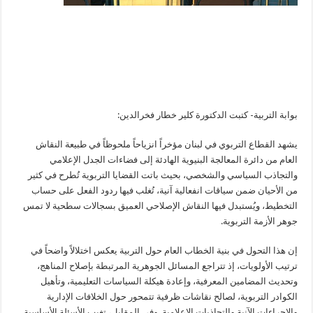
بوابة التربية- كتبت الدكتورة كلير خطار فخرالدين:
يشهد القطاع التربوي في لبنان مؤخراً انزياحاً ملحوظاً في طبيعة النقاش
العام من دائرة المعالجة البنيوية الهادئة إلى فضاءات الجدل الإعلامي
والتجاذب السياسي والشخصي، بحيث باتت القضايا التربوية تُطرح في كثير
من الأحيان ضمن سياقات انفعالية آنية، تُغلب فيها ردود الفعل على حساب
التخطيط، ويُستبدل فيها النقاش الإصلاحي العميق بسجالات سطحية لا تمس
جوهر الأزمة التربوية.
إن هذا التحول في بنية الخطاب العام حول التربية يعكس اختلالاً واضحاً في
ترتيب الأولويات، إذ تتراجع المسائل الجوهرية المرتبطة بإصلاح المناهج،
وتحديث المضامين المعرفية، وإعادة هيكلة السياسات التعليمية، وتأهيل
الكوادر التربوية، لصالح نقاشات ظرفية تتمحور حول الخلافات الإدارية
والإجراءات الآنية والتجاذبات الإعلامية. وفي المقابل، تغيب الأسئلة الأساسية