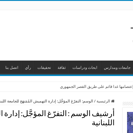
جامعات ومدارس
ابحاث ودراسات
ثقافة
تحقيقات
رأي
اتصل بنا
ن إعتصامها غدا قائم على طريق القصر الجمهوري
الرئيسية
/
الوسم:
التفرّغ المؤجَّل: إدارة التهميش المُمَنهَج للجامعة اللبنا
أرشيف الوسم :
التفرّغ المؤجَّل: إدارة 
اللبنانية