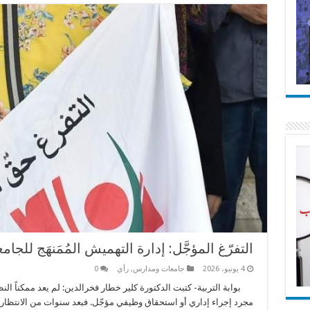
التفرّغ المؤجَّل: إدارة التهميش المُمَنهَج للجامعة
4 يونيو، 2026
جامعات ومدارس
,
رأي
0
بوابة التربية- كتبت الدكتورة كلير خطار فخرالدين: لم يعد ممكناً النظ
مجرد إجراء إداري أو استحقاق وظيفي مؤجّل. فبعد سنوات من الانتظار، و