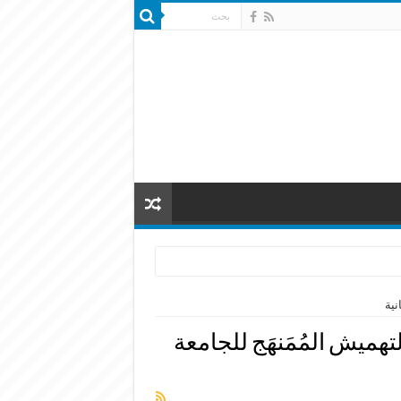
نية
التهميش المُمَنهَج للجامعة