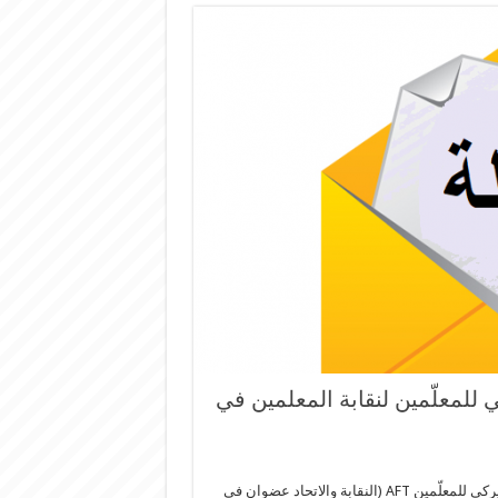
 للمعلّمين لنقابة المعلمين في
بوابة التربية: تلقت نقابة المعلّمين في لبنان من رئيسة الاتّحاد الأميركي للمعلّمين AFT (النقابة والاتحاد عضوان في