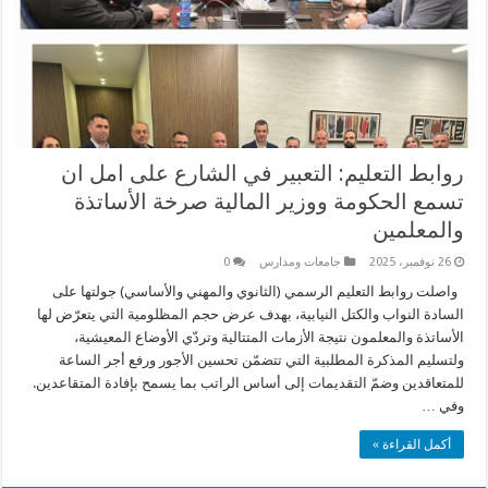
روابط التعليم: التعبير في الشارع على امل ان
تسمع الحكومة ووزير المالية صرخة الأساتذة
والمعلمين
26 نوفمبر، 2025
جامعات ومدارس
0
واصلت روابط التعليم الرسمي (الثانوي والمهني والأساسي) جولتها على
السادة النواب والكتل النيابية، بهدف عرض حجم المظلومية التي يتعرّض لها
الأساتذة والمعلمون نتيجة الأزمات المتتالية وتردّي الأوضاع المعيشية،
ولتسليم المذكرة المطلبية التي تتضمّن تحسين الأجور ورفع أجر الساعة
للمتعاقدين وضمّ التقديمات إلى أساس الراتب بما يسمح بإفادة المتقاعدين.
وفي …
أكمل القراءة »