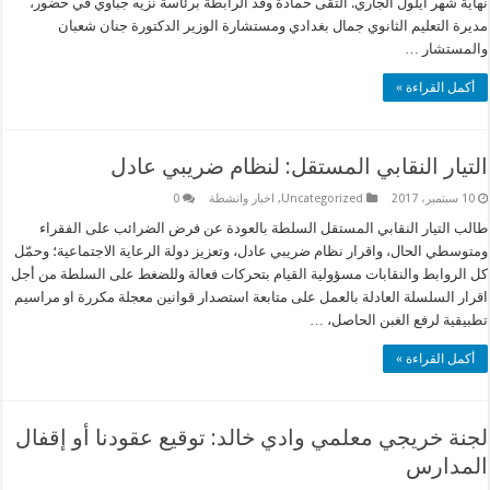
نهاية شهر أيلول الجاري. التقى حمادة وفد الرابطة برئاسة نزيه جباوي في حضور،
مديرة التعليم الثانوي جمال بغدادي ومستشارة الوزير الدكتورة جنان شعبان
والمستشار …
أكمل القراءة »
التيار النقابي المستقل: لنظام ضريبي عادل
10 سبتمبر، 2017
Uncategorized
,
اخبار وانشطة
0
طالب التيار النقابي المستقل السلطة بالعودة عن فرض الضرائب على الفقراء
ومتوسطي الحال، واقرار نظام ضريبي عادل، وتعزيز دولة الرعاية الاجتماعية؛ وحمّل
كل الروابط والنقابات مسؤولية القيام بتحركات فعالة وللضغط على السلطة من أجل
اقرار السلسلة العادلة بالعمل على متابعة استصدار قوانين معجلة مكررة او مراسيم
تطبيقية لرفع الغبن الحاصل، …
أكمل القراءة »
لجنة خريجي معلمي وادي خالد: توقيع عقودنا أو إقفال
المدارس