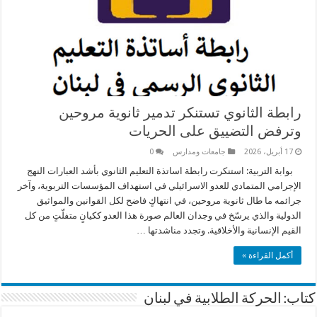
رابطة الثانوي تستنكر تدمير ثانوية مروحين
وترفض التضييق على الحريات
17 أبريل، 2026
جامعات ومدارس
0
بوابة التربية: استنكرت رابطة اساتذة التعليم الثانوي بأشد العبارات النهج
الإجرامي المتمادي للعدو الاسرائيلي في استهداف المؤسسات التربوية، وآخر
جرائمه ما طال ثانوية مروحين، في انتهاكٍ فاضح لكل القوانين والمواثيق
الدولية والذي يرسّخ في وجدان العالم صورة هذا العدو ككيانٍ متفلّتٍ من كل
القيم الإنسانية والأخلاقية. وتجدد مناشدتها …
أكمل القراءة »
كتاب: الحركة الطلابية في لبنان