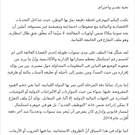
تحية تقدير واحترام،
نكتب إليكم اليوم في لحظة دقيقة يمرّ بها الوطن، حيث تتداخل التحديات
الاقتصادية والمالية مع ضغوطات اجتماعية ومعيشية غير مسبوقة، آملين أن
يجد صوتنا مكانًا ضمن أولويات المعالجة، لا سيّما أنّه يتعلّق بحقٍ طال انتظاره،
وهو ملف التفرّغ في الجامعة اللبنانية.
لقد شكّل هذا الملف على مدى سنوات طويلة إحدى القضايا العالقة التي لم
تُحسم رغم استكمال معظم مساراتها الإدارية والأكاديمية. وإنّ ما يزيد من
صعوبة الوضع هو التباين في المعلومات المتداولة حول مصيره، بين من يؤكد
إقراره من حيث المبدأ، ومن يشير إلى تأجيله أو تعليقه لأسباب مالية أو ظرفية.
إننا ندرك تمامًا دقة المرحلة التي تمر بها الدولة اللبنانية، كما نعي حجم القيود
المفروضة عليها، سواء من حيث الموازنات أو الالتزامات الدولية أو التوصيات
الصادرة عن الجهات المالية الدولية. إلا أنّنا، في المقابل، نؤكد أنّ ملف التفرّغ
لا يمكن إدراجه ضمن خانة “التوظيف الجديد”، بل هو في جوهره استكمال
لمسار قانوني وإداري كان يفترض أن يُنجز منذ سنوات، وتحديدًا منذ آخر دفعة
أُقرّت عام 2014.
كما نؤكد في هذا السياق أنّ الظروف الاستثنائية، بما فيها الحروب أو الأزمات،