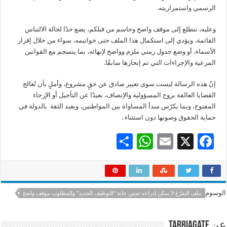
الرسمي واستمراريته.
وعليه، نتطلع إلى موقف واضح وحاسم من قبلكم، يضع حدًا لحالة الالتباس
القائمة، ويؤدي إلى استكمال هذا الملف حتى خواتيمه، سواء من خلال إقرار
الأسماء، أو وضع جدول زمني ملزم وواضح لإنهائه، بما ينسجم مع القوانين
المرعية والإجراءات التي تم إنجازها سابقًا.
إنّ هذه الرسالة ليست سوى تعبير صادق عن حقٍ مشروع، وأملٍ بأن تُعالج
القضايا العالقة بروح المسؤولية والإنصاف، بعيدًا عن التأجيل أو الإرجاء
المفتوح، وبما يكرّس مبدأ المساواة بين المواطنين، ويعيد الثقة بالدولة في
حماية الحقوق وصونها دون استثناء .
S
W
E
X
F
h
h
m
ac
ar
at
ai
e
e
sA
l
b
الوسوم
ملف التفرّغ لا يمكن إدراجه ضمن خانة “التوظيف الجديد” والمطلوب موقف واضح
p
o
p
o
عن tarbiagate