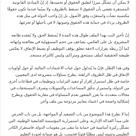
لا يمكن أن تشكّل مبررًا لتعليق الحقوق أو تجميدها، إذ إنّ المبادئ القانونية
المستقرة تقضي بأن الحقوق لا تسقط بالظروف، ولا سيّما عندما تكون حقوقًا
مكتسبة نشأت واستقرّت وفق الأصول. بل إنّ واجب الدولة في مثل هذه
الظروف يزداد في حماية هذه الحقوق وصونها، لا في تأجيلها أو تجزئتها.
إنّ تأخير البت بهذا الملف طوال هذه المدة لا يُسقط الحق، ولا يُفقده طابعه
المشروع، بل على العكس، يضاعف من حجم المسؤولية في معالجته وإنهائه.
كما أنّ ربطه بقرارات لاحقة تتعلق بوقف التوظيف أو بضبط الإنفاق، لا يعكس
طبيعته الحقيقية كملف مستحق ومتراكم، وليس كالتزام مستجد.
وفي هذا الإطار، فإنّ ما يُتداول حول غياب الاعتمادات المالية، أو حول أولويات
الإنفاق في ظل الظروف الراهنة، يطرح تساؤلات مشروعة لدى المعنيين،
خاصة في ظل استمرار إقرار أو تنفيذ التزامات وتوظيفات في قطاعات أخرى
من الدولة، واستمرار تدفّق المساعدات والتمويلات وصرف المستحقات في
مجالات متعددة، ما يعزز الشعور بعدم المساواة في مقاربة الحقوق، ويطرح
إشكالية واضحة في اعتماد معايير مزدوجة بين ملف وآخر.
إننا لا نطرح هذا الموضوع من باب التصعيد أو المواجهة، بل من باب الحرص
على مبدأ العدالة الإدارية، وعلى استمرارية المؤسسة الجامعية الوطنية، التي
تشكّل ركيزة أساسية في حماية ما تبقى من مقومات الدولة. فاستقرار الكادر
التعليمي وتثبيته ليس مطلبًا فئويًا فحسب، بل هو ضمانة لجودة التعليم