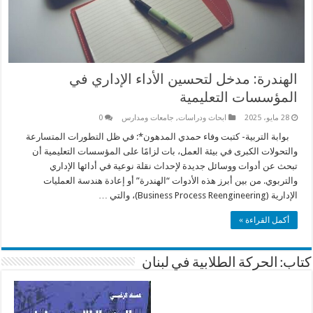
الهندرة: مدخل لتحسين الأداء الإداري في
المؤسسات التعليمية
28 مايو، 2025
ابحاث ودراسات
,
جامعات ومدارس
0
بوابة التربية- كتبت وفاء حمدي المدهون*: في ظل التطورات المتسارعة
والتحولات الكبرى في بيئة العمل، بات لزامًا على المؤسسات التعليمية أن
تبحث عن أدوات ووسائل جديدة لإحداث نقلة نوعية في أدائها الإداري
والتربوي. من بين أبرز هذه الأدوات “الهندرة” أو إعادة هندسة العمليات
الإدارية (Business Process Reengineering)، والتي …
أكمل القراءة »
كتاب: الحركة الطلابية في لبنان