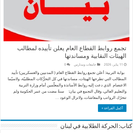
تجمع روابط القطاع العام يعلن تأييده لمطالب
الهيئات النقابية ومساندتها
11 يناير، 2026
جامعات ومدارس
0
بوابة التربية: أعلن تجمع روابط القطاع العام ( المدنيين والعسكريين) تأييد
المطالب التي تطرحها الهيئات، مساندتها في كل التحرُّكات المطلبيّة، ولاسيّما
الاعتصام الذي دعت إليه روابط الأساتذة والمعلّمين أمام وزارة التربية
والتعليم العالي، وقال التجمع في بيان: سنةٌ مضت من عمر الحكومة ولم
تتحرّك الرواتب والمعاشات، ولاتزال الوعود …
أكمل القراءة »
كتاب: الحركة الطلابية في لبنان