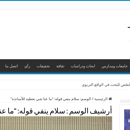
جامعات ومدارس
ابحاث ودراسات
ثقافة
تحقيقات
رأي
اتصل بنا
 خُصّص للبحث في الواقع التربوي
الرئيسية
/
الوسم:
سلام ينفي قوله: “ما عنا شي نعطيه للأساتذة”
أرشيف الوسم :
سلام ينفي قوله: “ما ع