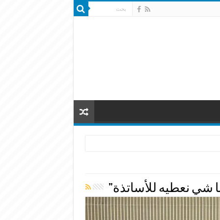
نا شي نعطيه للأساتذة”