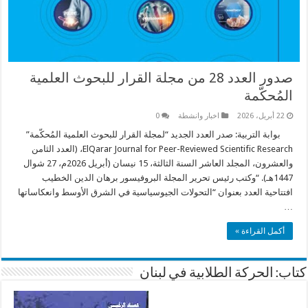
صدور العدد 28 من مجلة القرار للبحوث العلمية
المُحكّمة
22 أبريل، 2026
اخبار وانشطة
0
بوابة التربية: صدر العدد الجديد “لمجلة القرار للبحوث العلمية المُحكّمة”
ElQarar Journal for Peer-Reviewed Scientific Research، (العدد الثامن
والعشرون، المجلد العاشر السنة الثالثة، 15 نيسان (أبريل 2026م، 27 شوال
1447هـ). “وكتب رئيس تحرير المجلة البروفيسور برهان الدين الخطيب
افتتاحية العدد بعنوان “التحولات الجيوسياسية في الشرق الأوسط وانعكاساتها
…
أكمل القراءة »
كتاب: الحركة الطلابية في لبنان