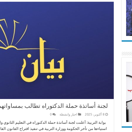
لجنة أساتذة حملة الدكتوراه تطالب بمساواته
8 أكتوبر، 2025
اخبار وانشطة
0
بوابة التربية: أعلنت لجنة أساتذة حملة الدكتوراه في التعليم الثانوي
استياءها من تأخر الحكومة ووزارة التربية في تنفيذ اقتراح القانون ال