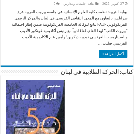
27 أكتوبر، 2022
ثقافة
,
جامعات ومدارس
0
بوابة التربية: نظمت كلية العلوم الإنسانية في جامعة بيروت العربية فرع
طرابلس بالتعاون مع المعهد الثقافي الفرنسي في لبنان والمركز الرقمي
الفرنكوفوني AUF-التابع للوكالة الجامعية الفرنكوفونية ضمن إطار احتفالية
“بيروت الكتب” لهذا العام، لقاءً ادبياً مع رئيس أكاديمية غونكور الأديب
والسيناريست الفرنسي ديدييه ديكوين٬ وأمين عام الأكاديمية الأديب
الفرنسي فيليب …
أكمل القراءة »
كتاب: الحركة الطلابية في لبنان