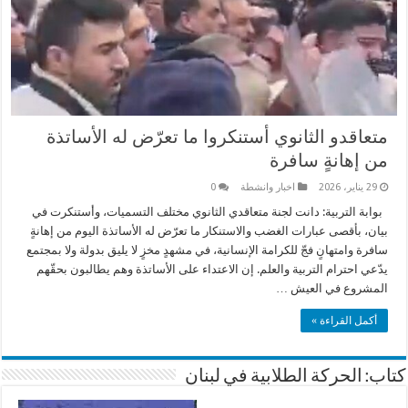
متعاقدو الثانوي أستنكروا ما تعرّض له الأساتذة
من إهانةٍ سافرة
29 يناير، 2026
اخبار وانشطة
0
بوابة التربية: دانت لجنة متعاقدي الثانوي مختلف التسميات، وأستنكرت في
بيان، بأقصى عبارات الغضب والاستنكار ما تعرّض له الأساتذة اليوم من إهانةٍ
سافرة وامتهانٍ فجّ للكرامة الإنسانية، في مشهدٍ مخزٍ لا يليق بدولة ولا بمجتمع
يدّعي احترام التربية والعلم. إن الاعتداء على الأساتذة وهم يطالبون بحقّهم
المشروع في العيش …
أكمل القراءة »
كتاب: الحركة الطلابية في لبنان