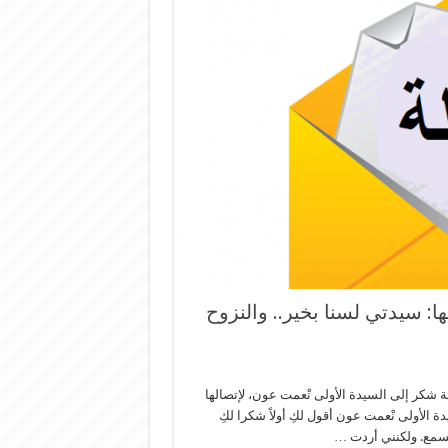
: سيدتي لسنا بخير.. والنزوح
لة شكر إلى السيدة الأولى نْعمت عون، لإتصالها
ة الأولى نْعمت عون أقول لكِ أولاً شكرا لكِ
السمع. ولكنني أردت …