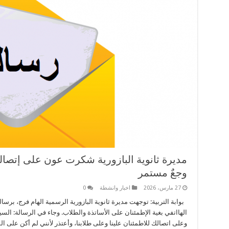
مديرة ثانوية البازورية شكرت عون على إتصالها
وجعٌ مستمر
27 مارس، 2026
اخبار وانشطة
0
بوابة التربية: توجهت مديرة ثانوية البازورية الرسمية الهام فرج، برسا
الهااتفي بغية الإطمئنان على الأساتذة والطلاب. وجاء في الرسالة: السيد
وعلى اتصالك للاطمئنان علينا وعلى طلابنا، وأعتذر لأنني لم أكن على 