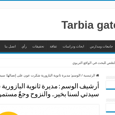
جامعات ومدارس
ابحاث ودراسات
ثقافة
تحقيقات
رأي
اتصل بنا
 خُصّص للبحث في الواقع التربوي
الرئيسية
/
الوسم:
مديرة ثانوية البازورية شكرت عون على إتصالها: سيدت
أرشيف الوسم :
مديرة ثانوية البازوري
سيدتي لسنا بخير.. والنزوح وجعٌ مستمر