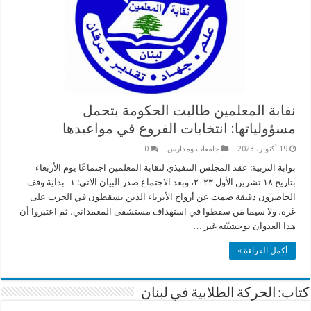
نقابة المعلمين طالبت الحكومة بتحمل
مسؤولياتها: انتخابات الفروع في مواعيدها
19 أكتوبر، 2023
جامعات ومدارس
0
بوابة التربية: عقد المجلس التنفيذي لنقابة المعلمين اجتماعًا يوم الأربعاء
بتاريخ ١٨ تشرين الأول ٢٠٢٣، وبعد الاجتماع صدر البيان الآتي: ١- بداية وقف
الحاضرون دقيقة صمت عن أرواح الأبرياء الذين يسقطون في الحرب على
غزة، ولا سيما مَن سقطوا في استهداف مستشفى المعمداني، ثم اعتبروا أن
هذا العدوان بوحشيّته غير …
أكمل القراءة »
كتاب: الحركة الطلابية في لبنان